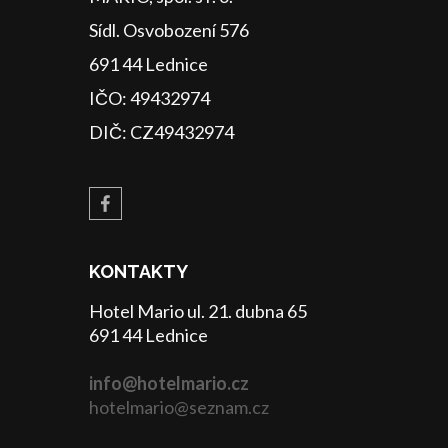
Sídl. Osvobození 576
691 44 Lednice
IČO: 49432974
DIČ: CZ49432974
KONTAKTY
Hotel Mario ul. 21. dubna 65
691 44 Lednice
info@hotelmario.cz
hotelmario@seznam.cz