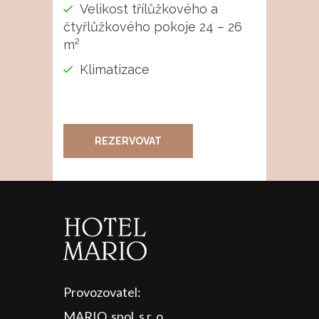
Velikost třílůžkového a
čtyřlůžkového pokoje 24 – 26
m²
Klimatizace
REZERVOVAT
Provozovatel:
MARIO, spol. s r. o.