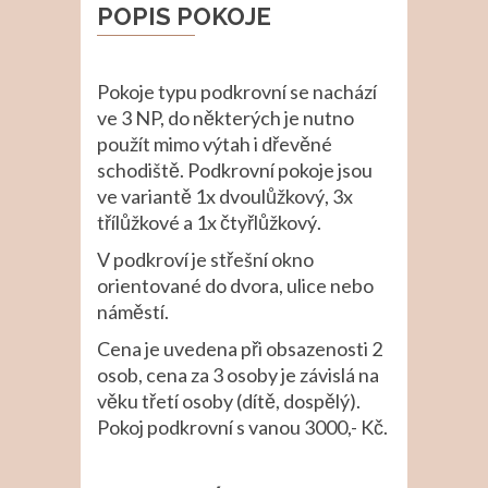
POPIS POKOJE
Pokoje typu podkrovní se nachází
ve 3 NP, do některých je nutno
použít mimo výtah i dřevěné
schodiště. Podkrovní pokoje jsou
ve variantě 1x dvoulůžkový, 3x
třílůžkové a 1x čtyřlůžkový.
V podkroví je střešní okno
orientované do dvora, ulice nebo
náměstí.
Cena je uvedena při obsazenosti 2
osob, cena za 3 osoby je závislá na
věku třetí osoby (dítě, dospělý).
Pokoj podkrovní s vanou 3000,- Kč.