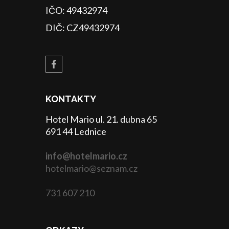
IČO: 49432974
DIČ: CZ49432974
KONTAKTY
Hotel Mario ul. 21. dubna 65
691 44 Lednice
info@hotelmario.cz
hotelmario@seznam.cz
731 607 210