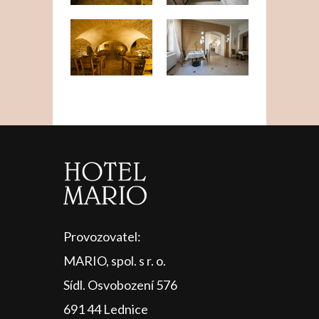
Provozovatel:
MARIO, spol. s r. o.
Sídl. Osvobození 576
691 44 Lednice