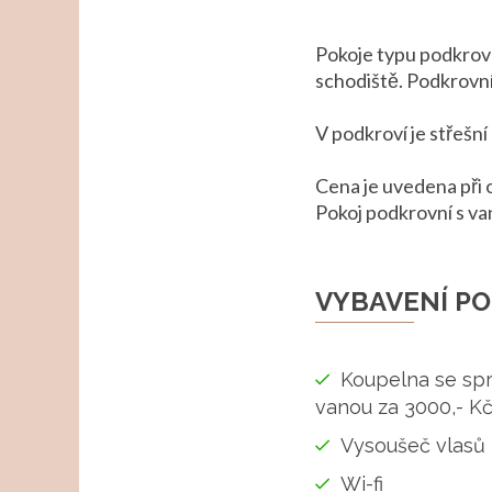
Pokoje typu podkrovn
schodiště. Podkrovní 
V podkroví je střešn
Cena je uvedena při o
Pokoj podkrovní s va
VYBAVENÍ PO
Koupelna se sp
vanou za 3000,- K
Vysoušeč vlasů
Wi-fi