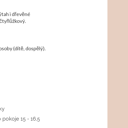
ýtah i dřevěné
čtyřlůžkový.
osoby (dítě, dospělý).
ky
 pokoje 15 - 16,5