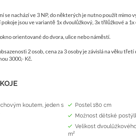
í se nachází ve 3 NP, do některých je nutno použít mimo v
pokoje jsou ve variantě 1x dvoulůžkový, 3x třílůžkové a 1x 
í okno orientované do dvora, ulice nebo náměstí.
bsazenosti 2 osob, cena za 3 osoby je závislá na věku třetí 
nou 3000,- Kč.
KOJE
rchovým koutem, jeden s
Postel 180 cm
č
Možnost dětské postýl
Velikost dvoulůžkového
m²