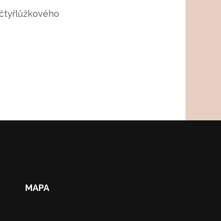
 čtyřlůžkového
MAPA