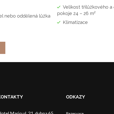
Velikost třílůžkového a
pokoje 24 – 26 m²
el nebo oddělená lůžka
Klimatizace
KONTAKTY
ODKAZY
otel Mario ul. 21. dubna 65
Rezervace