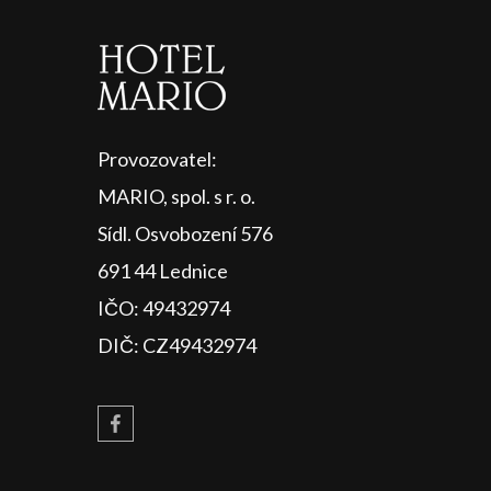
Provozovatel:
MARIO, spol. s r. o.
Sídl. Osvobození 576
691 44 Lednice
IČO: 49432974
DIČ: CZ49432974