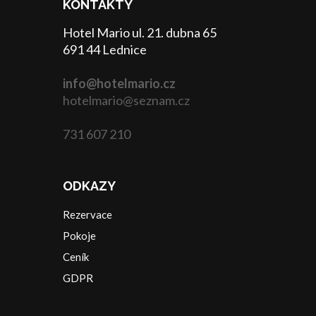
KONTAKTY
Hotel Mario ul. 21. dubna 65
691 44 Lednice
info@hotelmario.cz
hotelmario@seznam.cz
731 607 210
ODKAZY
Rezervace
Pokoje
Ceník
GDPR