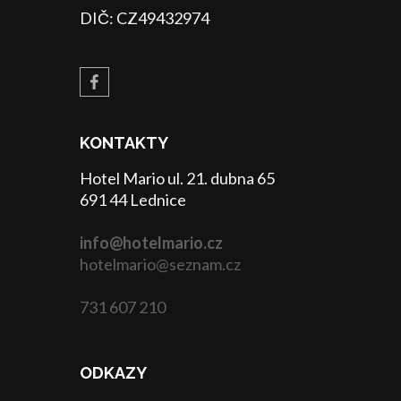
DIČ: CZ49432974
KONTAKTY
Hotel Mario ul. 21. dubna 65
691 44 Lednice
info@hotelmario.cz
hotelmario@seznam.cz
731 607 210
ODKAZY