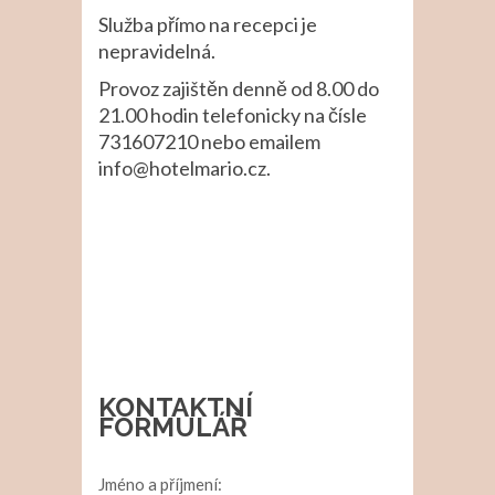
Služba přímo na recepci je
nepravidelná.
Provoz zajištěn denně od 8.00 do
21.00 hodin telefonicky na čísle
731607210 nebo emailem
info@hotelmario.cz.
KONTAKTNÍ
FORMULÁŘ
Jméno a příjmení: