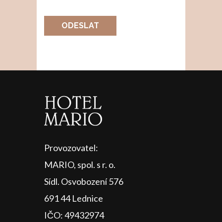
ODESLAT
Provozovatel:
MARIO, spol. s r. o.
Sídl. Osvobození 576
691 44 Lednice
IČO: 49432974