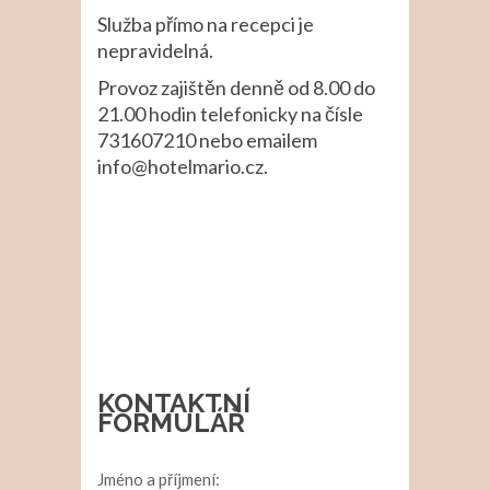
Služba přímo na recepci je
nepravidelná.
Provoz zajištěn denně od 8.00 do
21.00 hodin telefonicky na čísle
731607210 nebo emailem
info@hotelmario.cz.
KONTAKTNÍ
FORMULÁŘ
Jméno a příjmení: