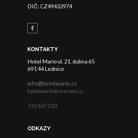
DIČ: CZ49432974
KONTAKTY
Hotel Mario ul. 21. dubna 65
691 44 Lednice
info@hotelmario.cz
hotelmario@seznam.cz
731 607 210
ODKAZY