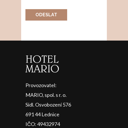
ODESLAT
Provozovatel:
MARIO, spol. s r. o.
Sídl. Osvobození 576
691 44 Lednice
IČO: 49432974