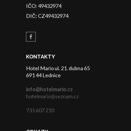
IČO: 49432974
DIČ: CZ49432974
KONTAKTY
Hotel Mario ul. 21. dubna 65
691 44 Lednice
info@hotelmario.cz
hotelmario@seznam.cz
731 607 210