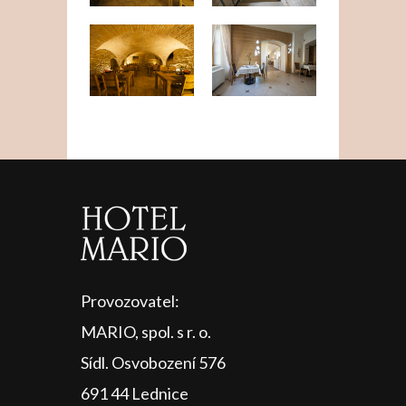
Provozovatel:
MARIO, spol. s r. o.
Sídl. Osvobození 576
691 44 Lednice