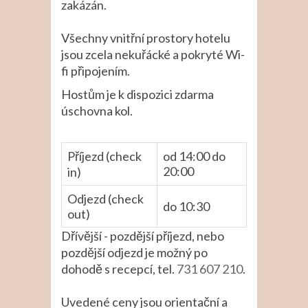
zakázán.
Všechny vnitřní prostory hotelu
jsou zcela nekuřácké a pokryté Wi-
fi připojením.
Hostům je k dispozici zdarma
úschovna kol.
Příjezd (check
od 14:00 do
20:00
in)
Odjezd (check
do 10:30
out)
Dřívější - pozdější příjezd, nebo
pozdější odjezd je možný po
dohodě s recepcí, tel.
731 607 210
.
Uvedené ceny jsou orientační a