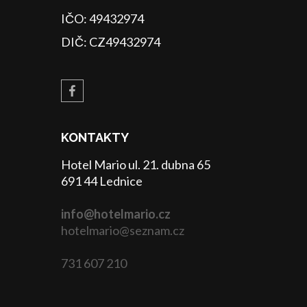
IČO: 49432974
DIČ: CZ49432974
KONTAKTY
Hotel Mario ul. 21. dubna 65
691 44 Lednice
info@hotelmario.cz
hotelmario@seznam.cz
731 607 210