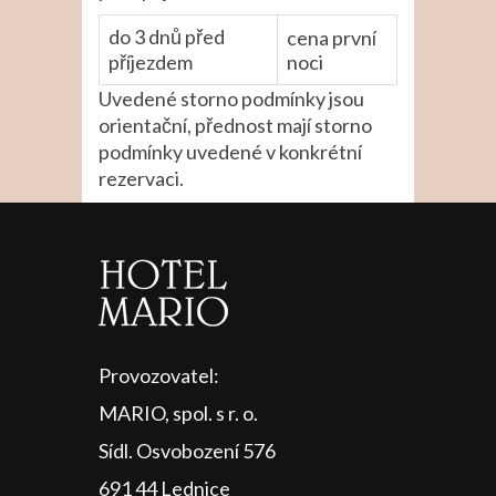
do 3 dnů před
cena první
příjezdem
noci
Uvedené storno podmínky jsou
orientační, přednost mají storno
podmínky uvedené v konkrétní
rezervaci.
Provozovatel:
MARIO, spol. s r. o.
Sídl. Osvobození 576
691 44 Lednice