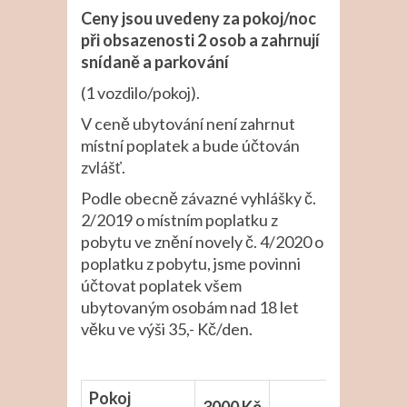
Ceny jsou uvedeny za pokoj/noc
při obsazenosti 2 osob a zahrnují
snídaně a parkování
(1 vozdilo/pokoj).
V ceně ubytování není zahrnut
místní poplatek a bude účtován
zvlášť.
Podle obecně závazné vyhlášky č.
2/2019 o místním poplatku z
pobytu ve znění novely č. 4/2020 o
poplatku z pobytu, jsme povinni
účtovat poplatek všem
ubytovaným osobám nad 18 let
věku ve výši 35,- Kč/den.
Pokoj