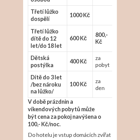
Třetí lůžko
1000 Kč
dospělí
Třetí lůžko
800,-
600 Kč
dítě do 12
Kč
let/do 18 let
Dětská
za
400 Kč
pobyt
postýlka
Dítě do 3 let
za
100 Kč
/bez nároku
den
na lůžko/
V době prázdnin a
víkendových pobytů může
být cena za pokoj navýšena o
100,- Kč/noc.
Do hotelu je vstup domácích zvířat