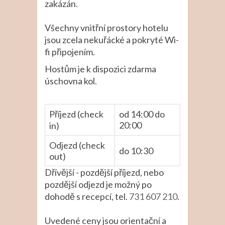
zakázán.
Všechny vnitřní prostory hotelu
jsou zcela nekuřácké a pokryté Wi-
fi připojením.
Hostům je k dispozici zdarma
úschovna kol.
Příjezd (check
od 14:00 do
20:00
in)
Odjezd (check
do 10:30
out)
Dřívější - pozdější příjezd, nebo
pozdější odjezd je možný po
dohodě s recepcí, tel.
731 607 210
.
Uvedené ceny jsou orientační a