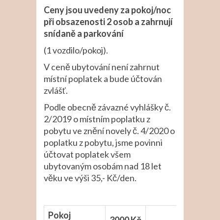
Ceny jsou uvedeny za pokoj/noc
při obsazenosti 2 osob a zahrnují
snídaně a parkování
(1 vozdilo/pokoj).
V ceně ubytování není zahrnut
místní poplatek a bude účtován
zvlášť.
Podle obecně závazné vyhlášky č.
2/2019 o místním poplatku z
pobytu ve znění novely č. 4/2020 o
poplatku z pobytu, jsme povinni
účtovat poplatek všem
ubytovaným osobám nad 18 let
věku ve výši 35,- Kč/den.
Pokoj