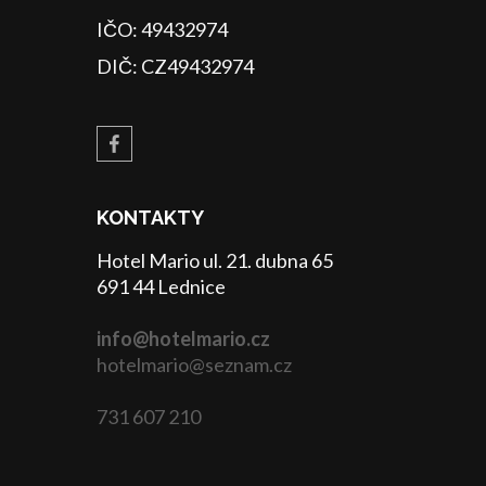
IČO: 49432974
DIČ: CZ49432974
KONTAKTY
Hotel Mario ul. 21. dubna 65
691 44 Lednice
info@hotelmario.cz
hotelmario@seznam.cz
731 607 210