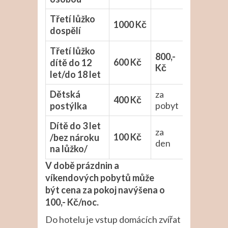
Třetí lůžko
1000 Kč
dospělí
Třetí lůžko
800,-
600 Kč
dítě do 12
Kč
let/do 18 let
Dětská
za
400 Kč
pobyt
postýlka
Dítě do 3 let
za
100 Kč
/bez nároku
den
na lůžko/
V době prázdnin a
víkendových pobytů může
být cena za pokoj navýšena o
100,- Kč/noc.
Do hotelu je vstup domácích zvířat