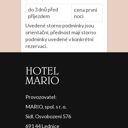
do 3 dnů před
cena první
příjezdem
noci
Uvedené storno podmínky jsou
orientační, přednost mají storno
podmínky uvedené v konkrétní
rezervaci.
Provozovatel:
MARIO, spol. s r. o.
Sídl. Osvobození 576
691 44 Lednice