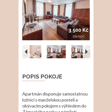
3 500 Kč
za noc
POPIS POKOJE
Apartmán disponuje samostatnou
ložnicí s manželskou postelí a
obývacím pokojem s výhledem do
Zámeckého parku a náměstí.