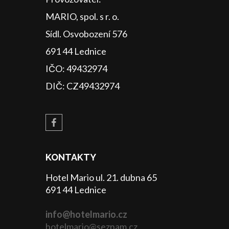
MARIO, spol. s r. o.
Sídl. Osvobození 576
691 44 Lednice
IČO: 49432974
DIČ: CZ49432974
KONTAKTY
Hotel Mario ul. 21. dubna 65
691 44 Lednice
info@hotelmario.cz
hotelmario@seznam.cz