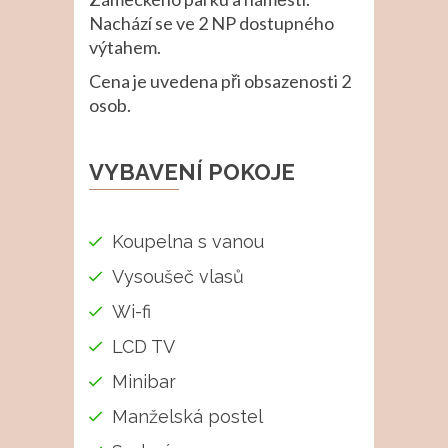
Nachází se ve 2 NP dostupného
výtahem.
Cena je uvedena při obsazenosti 2
osob.
VYBAVENÍ POKOJE
Koupelna s vanou
Vysoušeč vlasů
Wi-fi
LCD TV
Minibar
Manželská postel