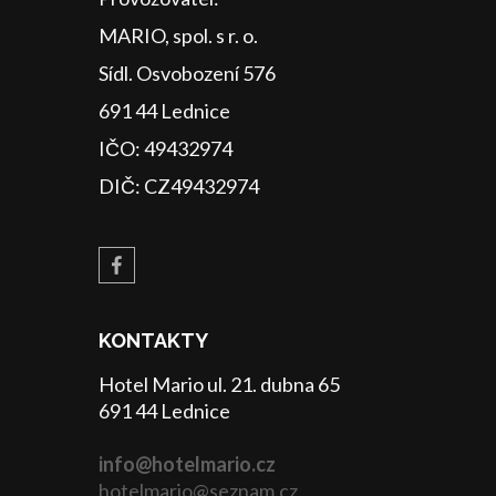
MARIO, spol. s r. o.
Sídl. Osvobození 576
691 44 Lednice
IČO: 49432974
DIČ: CZ49432974
KONTAKTY
Hotel Mario ul. 21. dubna 65
691 44 Lednice
info@hotelmario.cz
hotelmario@seznam.cz