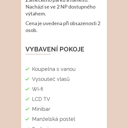
Nachází se ve 2 NP dostupného
výtahem.
Cena je uvedena při obsazenosti 2
osob.
VYBAVENÍ POKOJE
Koupelna s vanou
Vysoušeč vlasů
Wi-fi
LCD TV
Minibar
Manželská postel