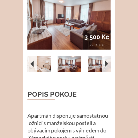
3 500 Kč
za noc
POPIS POKOJE
Apartmán disponuje samostatnou
ložnicí s manželskou postelí a
obývacím pokojem s výhledem do
Zámeckého parku a náměstí.