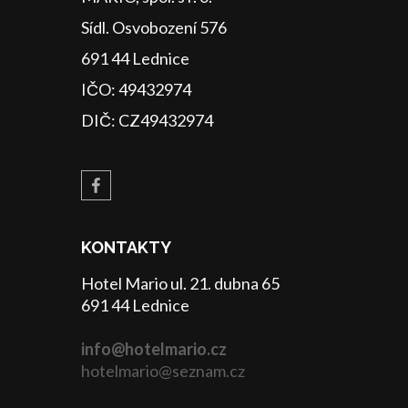
Sídl. Osvobození 576
691 44 Lednice
IČO: 49432974
DIČ: CZ49432974
KONTAKTY
Hotel Mario ul. 21. dubna 65
691 44 Lednice
info@hotelmario.cz
hotelmario@seznam.cz