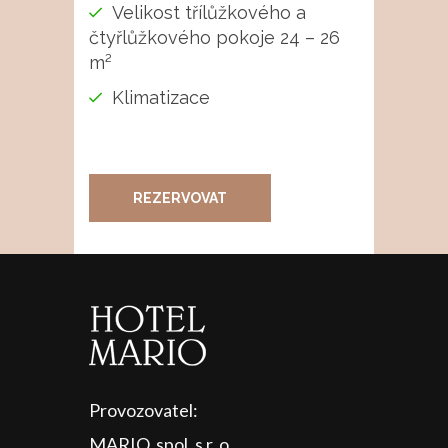
Velikost třílůžkového a
čtyřlůžkového pokoje 24 – 26
m²
Klimatizace
REZERVOVAT
Provozovatel:
MARIO, spol. s r. o.