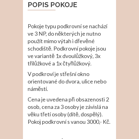
POPIS POKOJE
Pokoje typu podkrovní se nachází
ve 3 NP, do některých je nutno
použít mimo výtah i dřevěné
schodiště. Podkrovní pokoje jsou
ve variantě 1x dvoulůžkový, 3x
třílůžkové a 1x čtyřlůžkový.
V podkroví je střešní okno
orientované do dvora, ulice nebo
náměstí.
Cena je uvedena při obsazenosti 2
osob, cena za 3 osoby je závislá na
věku třetí osoby (dítě, dospělý).
Pokoj podkrovní s vanou 3000,- Kč.