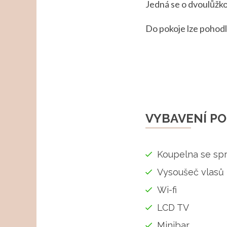
Jedná se o dvoulůžko
Do pokoje lze pohodl
VYBAVENÍ PO
Koupelna se s
Vysoušeč vlasů
Wi-fi
LCD TV
Minibar