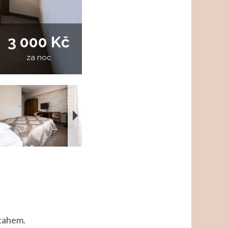
3 000 Kč
za noc
ýtahem.