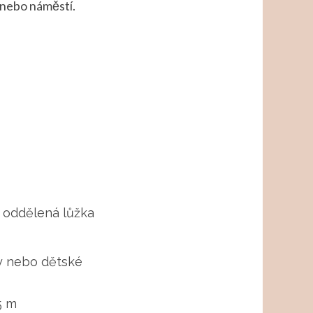
e nebo náměstí.
 oddělená lůžka
y nebo dětské
5 m