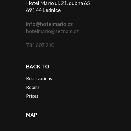
Hotel Mario ul. 21. dubna 65
691 44 Lednice
info@hotelmario.cz
hotelmario@seznam.cz
731 607 210
BACK TO
Reservations
Rooms
Prices
MAP