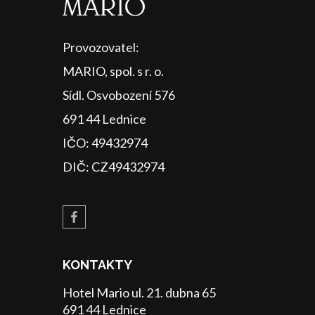
Provozovatel:
MARIO, spol. s r. o.
Sídl. Osvobození 576
691 44 Lednice
IČO: 49432974
DIČ: CZ49432974
KONTAKTY
Hotel Mario ul. 21. dubna 65
691 44 Lednice