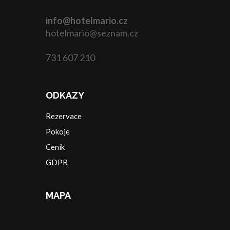
info@hotelmario.cz
hotelmario@seznam.cz
731 607 210
ODKAZY
Rezervace
Pokoje
Ceník
GDPR
MAPA